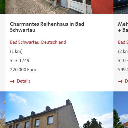
Charmantes Reihenhaus in Bad
Meh
Schwartau
+ B
Bad Schwartau, Deutschland
Bad 
(1 km)
(2 k
313-1749
310-
220.000 Euro
599.
Details
D