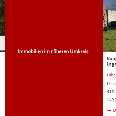
Immobilien im näheren Umkreis.
Baug
Lag
Lübe
(7 k
316-
149.
D