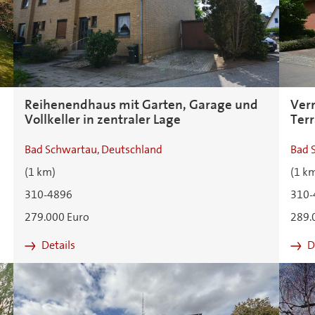
Reihenendhaus mit Garten, Garage und
Ver
Vollkeller in zentraler Lage
Terr
Bad Schwartau, Deutschland
Bad 
(1 km)
(1 k
310-4896
310-
279.000 Euro
289.
Details
D