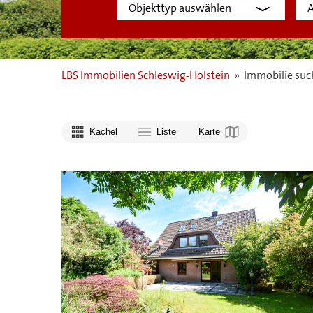
LBS Immobilien Schleswig-Holstein
»
Immobilie suc
Kachel
Liste
Karte