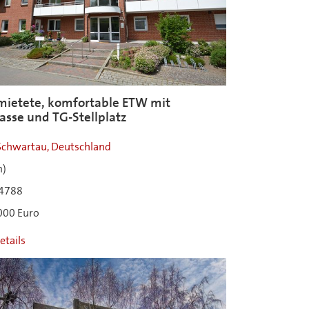
mietete, komfortable ETW mit
asse und TG-Stellplatz
Schwartau, Deutschland
m)
4788
000 Euro
etails