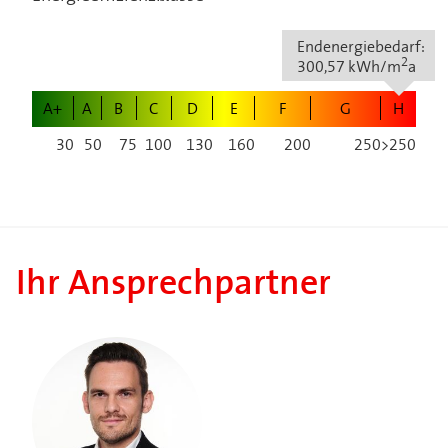
Endenergiebedarf:
2
300,57 kWh/m
a
A+
A
B
C
D
E
F
G
H
30
50
75
100
130
160
200
250
>250
Ihr Ansprechpartner