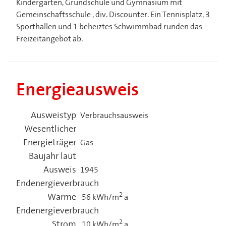
Kindergärten, Grundschule und Gymnasium mit
Gemeinschaftsschule , div. Discounter. Ein Tennisplatz, 3
Sporthallen und 1 beheiztes Schwimmbad runden das
Freizeitangebot ab.
Energieausweis
Ausweistyp
Verbrauchsausweis
Wesentlicher
Energieträger
Gas
Baujahr laut
Ausweis
1945
Endenergieverbrauch
2
Wärme
56 kWh/m
a
Endenergieverbrauch
2
Strom
10 kWh/m
a