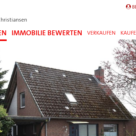
B
Christiansen
EN
IMMOBILIE BEWERTEN
VERKAUFEN
KAUF