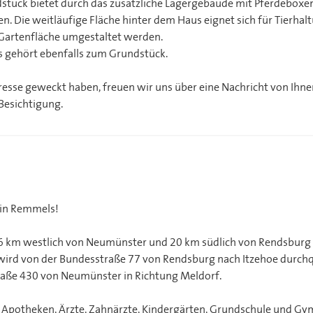
tück bietet durch das zusätzliche Lagergebäude mit Pferdeboxen
. Die weitläufige Fläche hinter dem Haus eignet sich für Tierha
 Gartenfläche umgestaltet werden.
s gehört ebenfalls zum Grundstück.
resse geweckt haben, freuen wir uns über eine Nachricht von Ihnen
 Besichtigung.
 in Remmels!
6 km westlich von Neumünster und 20 km südlich von Rendsburg
ird von der Bundesstraße 77 von Rendsburg nach Itzehoe durchq
raße 430 von Neumünster in Richtung Meldorf.
 Apotheken, Ärzte, Zahnärzte, Kindergärten, Grundschule und G