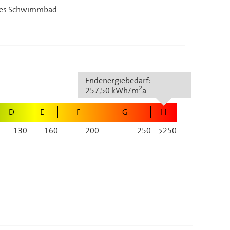
iztes Schwimmbad
Endenergiebedarf:
2
257,50 kWh/m
a
D
E
F
G
H
130
160
200
250
>250