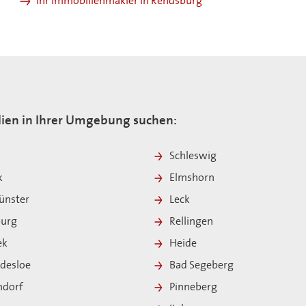
Ihr Immobilienmakler in Rendsburg
ien in Ihrer Umgebung suchen:
Schleswig
k
Elmshorn
nster
Leck
burg
Rellingen
ek
Heide
ldesloe
Bad Segeberg
ndorf
Pinneberg