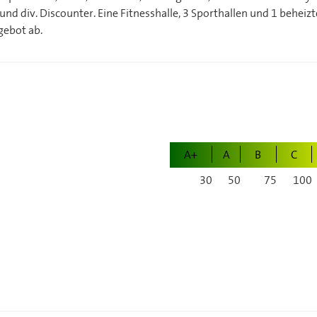
nd div. Discounter. Eine Fitnesshalle, 3 Sporthallen und 1 behe
gebot ab.
A+
A
B
C
30
50
75
100