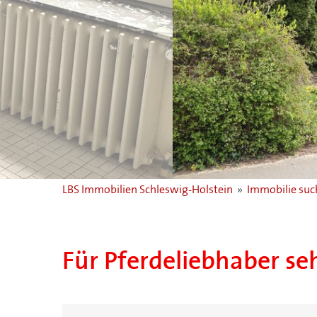
zurück
LBS Immobilien Schleswig-Holstein
»
Immobilie su
Für Pferdeliebhaber se