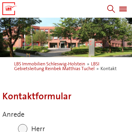
LBS Immobilien Schleswig-Holstein
»
LBSI
Gebietsleitung Reinbek Matthias Tuchel
»
Kontakt
Kontaktformular
Anrede
Herr