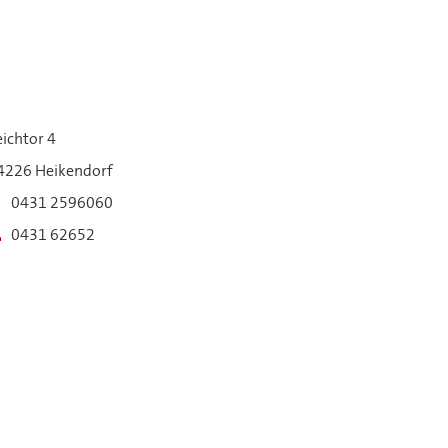
eichtor 4
4226 Heikendorf
0431 2596060
0431 62652