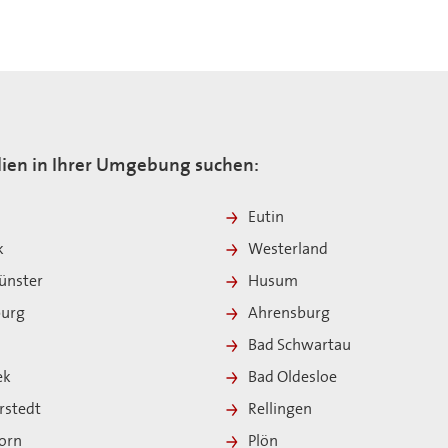
ien in Ihrer Umgebung suchen:
Eutin
k
Westerland
nster
Husum
burg
Ahrensburg
Bad Schwartau
ek
Bad Oldesloe
rstedt
Rellingen
orn
Plön