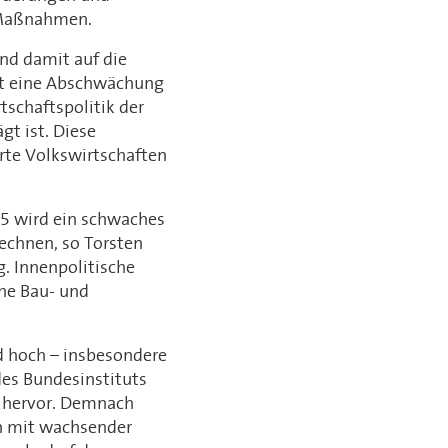
 Maßnahmen.
nd damit auf die
rt eine Abschwächung
schaftspolitik der
t ist. Diese
rte Volkswirtschaften
25 wird ein schwaches
echnen, so Torsten
. Innenpolitische
che Bau- und
d hoch – insbesondere
des Bundesinstituts
0 hervor. Demnach
n mit wachsender