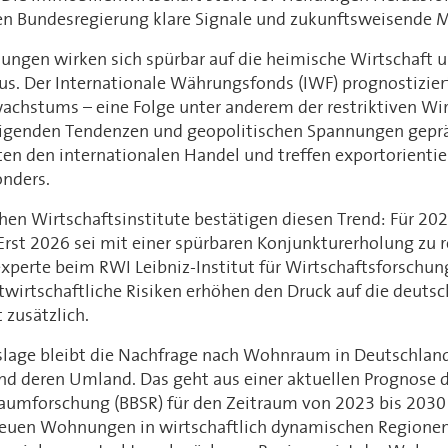
uen Bundesregierung klare Signale und zukunftsweisende
ungen wirken sich spürbar auf die heimische Wirtschaft u
s. Der Internationale Währungsfonds (IWF) prognostizie
chstums – eine Folge unter anderem der restriktiven Wirt
igenden Tendenzen und geopolitischen Spannungen gepräg
en den internationalen Handel und treffen exportorientie
nders.
hen Wirtschaftsinstitute bestätigen diesen Trend: Für 20
rst 2026 sei mit einer spürbaren Konjunkturerholung zu r
perte beim RWI Leibniz-Institut für Wirtschaftsforschung
twirtschaftliche Risiken erhöhen den Druck auf die deuts
 zusätzlich.
slage bleibt die Nachfrage nach Wohnraum in Deutschlan
nd deren Umland. Das geht aus einer aktuellen Prognose 
 Raumforschung (BBSR) für den Zeitraum von 2023 bis 203
 neuen Wohnungen in wirtschaftlich dynamischen Regione