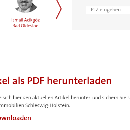
Ismail Acikgöz
Jan-Pieter Frick
Holger Brimm
weiter
Bad Oldesloe
Neustadt in
Neumünster
Holstein
kel als PDF herunterladen
e sich hier den aktuellen Artikel herunter und sichern Si
Immobilien Schleswig-Holstein.
downloaden