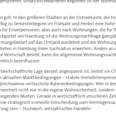
 peripheren, strukturschwächeren Regionen ist der Wohn
n gilt: In den größeren Städten an der Ostseeküste, die 
äßig zu Semesterbeginn im Frühjahr und Herbst eine hohe
 für Einzelpersonen, aber auch nach Wohnungen, die fü
eckgürtel um Hamburg ist die Wohnungsnachfrage ganzjäh
hnungsbedarf auf das Umland ausdehnt und die Wohnun
ieten in Hamburg ihren Suchradius erweitern. Anders an 
die Wirtschaft belebt, kann die allgemeine Wohnungsnach
entlich beeinflussen.
irtschaftliche Lage derzeit angespannt ist, bietet sie Ch
e aktuellen Marktbedingungen – stabile Immobilienpreis
rgleichsweise verlässliche Rahmenbedingungen. Wer in die
nvestiert nicht nur in die eigene Wohnsicherheit, sondern 
steigenden Mieten. Gerade in wirtschaftlich unsicheren Ze
ne strategisch sinnvolle Entscheidung zum Vermögensau
ung sein – Stichwort: antizyklisches Handeln.