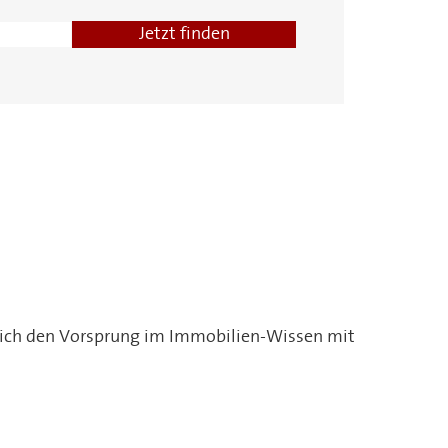
Frank Ode
Jörg Schreiber
Matthias Tuchel
Lübeck
Lübeck
Ahrensburg
e sich den Vorsprung im Immobilien-Wissen mit