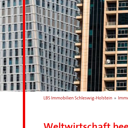
LBS Immobilien Schleswig-Holstein
»
Immo
Weltwirtschaft be