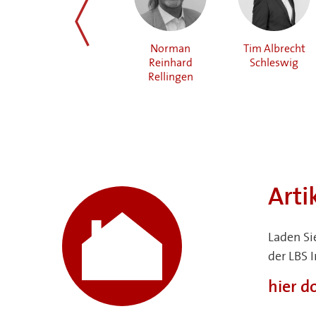
Jürgen
Norman
Tim Albrecht
zurück
Christiansen
Reinhard
Schleswig
Rendsburg
Rellingen
Arti
Laden Si
der LBS 
hier 