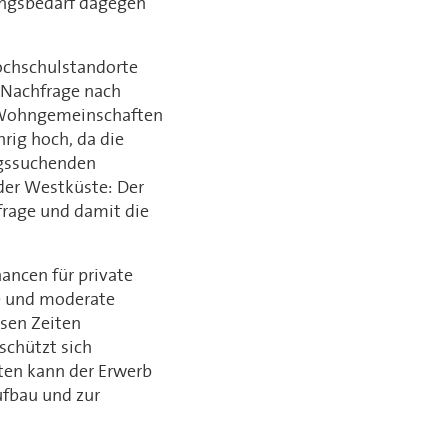
ungsbedarf dagegen
Hochschulstandorte
 Nachfrage nach
r Wohngemeinschaften
rig hoch, da die
gssuchenden
der Westküste: Der
frage und damit die
ancen für private
e und moderate
sen Zeiten
schützt sich
iten kann der Erwerb
fbau und zur