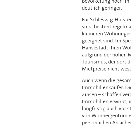
Bevölkerung hoch. In
deutlich geringer.
Für Schleswig-Holstei
sind, besteht regelm
kleineren Wohnungen
geeignet sind. Im Sp
Hansestadt ihren Wo
aufgrund der hohen M
Tourismus, der dort 
Mietpreise nicht wes
Auch wenn die gesamtw
Immobilienkäufer. Di
Zinsen – schaffen ve
Immobilien erwirbt, i
langfristig auch vor 
von Wohneigentum ei
persönlichen Absicher