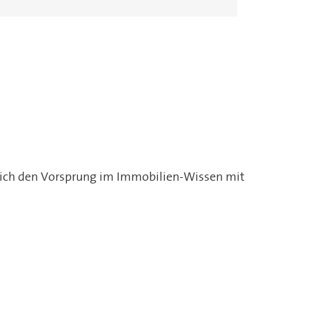
Schleswig
Ahrensburg
Hansen
Bad Segeberg
e sich den Vorsprung im Immobilien-Wissen mit