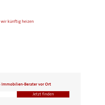
 wir künftig heizen
S Immobilien-Berater vor Ort
Tim Albrecht
Matthias Tuchel
Johannes