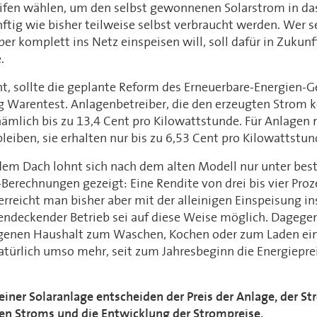
rifen wählen, um den selbst gewonnenen Solarstrom in da
tig wie bisher teilweise selbst verbraucht werden. Wer s
er komplett ins Netz einspeisen will, soll dafür in Zukunf
.
t, sollte die geplante Reform des Erneuerbare-Energien-G
ng Warentest. Anlagenbetreiber, die den erzeugten Strom 
nämlich bis zu 13,4 Cent pro Kilowattstunde. Für Anlagen
bleiben, sie erhalten nur bis zu 6,53 Cent pro Kilowattstun
 dem Dach lohnt sich nach dem alten Modell nur unter b
Berechnungen gezeigt: Eine Rendite von drei bis vier Proze
 erreicht man bisher aber mit der alleinigen Einspeisung i
endeckender Betrieb sei auf diese Weise möglich. Dagegen
igenen Haushalt zum Waschen, Kochen oder zum Laden ei
 natürlich umso mehr, seit zum Jahresbeginn die Energiepre
 einer Solaranlage entscheiden der Preis der Anlage, der St
ten Stroms und die Entwicklung der Strompreise.