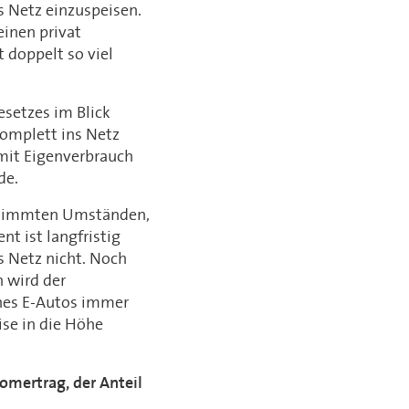
s Netz einzuspeisen.
einen privat
t doppelt so viel
esetzes im Blick
komplett ins Netz
 mit Eigenverbrauch
de.
estimmten Umständen,
nt ist langfristig
ns Netz nicht. Noch
 wird der
nes E-Autos immer
ise in die Höhe
romertrag, der Anteil