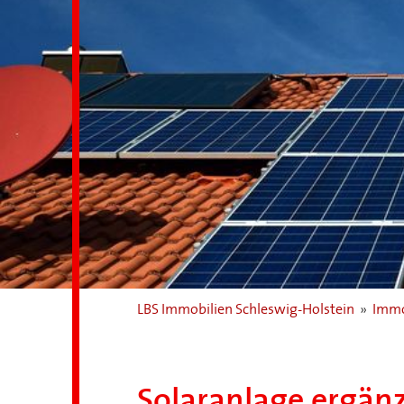
LBS Immobilien Schleswig-Holstein
»
Immo
Solaranlage ergän