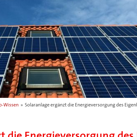
-Wissen
»
Solaranlage ergänzt die Energieversorgung des Eige
zt die Energieversorgung des