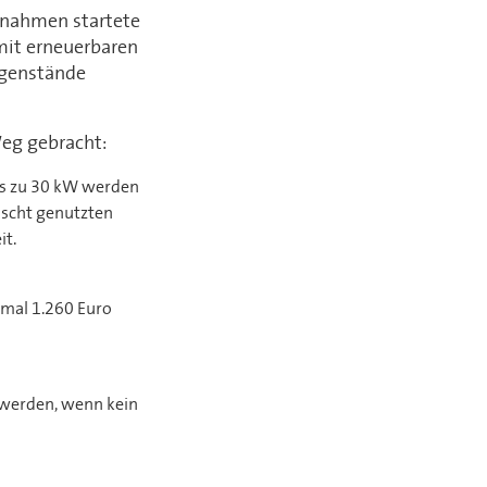
ßnahmen startete
mit erneuerbaren
egenstände
eg gebracht:
is zu 30 kW werden
ischt genutzten
it.
imal 1.260 Euro
 werden, wenn kein