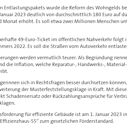
n Entlastungspakets wurde die Reform des Wohngelds be
anuar 2023 deutlich von durchschnittlich 180 Euro auf du
d Monat erhöht. Es soll etwa zwei Millionen Menschen unt
erhafte 49-Euro-Ticket im öffentlichen Nahverkehr folgt
mmers 2022. Es soll die Straßen vom Autoverkehr entlaste
rungen werden vermutlich teurer. Als Begründung nenne
nd die Inflation, welche Reparatur-, Handwerks-, Materia
ibt.
erinnen sich in Rechtsfragen besser durchsetzen können, 
weiterung der Musterfeststellungsklage in Kraft. Mit die
kt Schadensersatz oder Rückzahlungsansprüche für Verbr
klagen.
sförderung für effiziente Gebäude ist am 1. Januar 2023 in 
Effizienzhaus-55“ zum gesetzlichen Förderstandard.