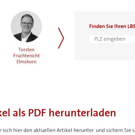
Finden Sie Ihren LB
Torsten
Ismail Acikgöz
Ulrich Delfs
weiter
Früchtenicht
Bad Oldesloe
Husum
Elmshorn
kel als PDF herunterladen
e sich hier den aktuellen Artikel herunter und sichern Si