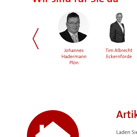
l
Jürgen Wrana
Johannes
Tim Albrecht
zurück
Sylt/OT
Hadermann
Eckernförde
Westerland
Plön
Arti
Laden Si