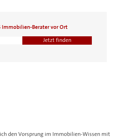
S Immobilien-Berater vor Ort
Jörg Schreiber
Moritz
Johannes
Lübeck
Früchtenicht
Hansen
Pinneberg
Bad Segeberg
e sich den Vorsprung im Immobilien-Wissen mit