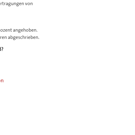
ertragungen von
Prozent angehoben.
hren abgeschrieben.
d?
on