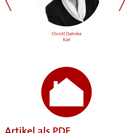
zurück
weiter
Christl Dahnke
n
Kiel
Artikel als PDF