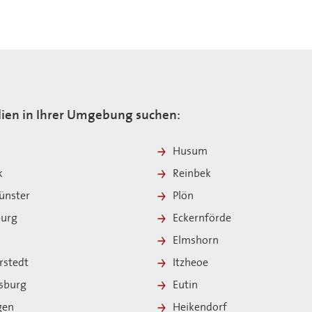
ien in Ihrer Umgebung suchen:
Husum
k
Reinbek
nster
Plön
burg
Eckernförde
Elmshorn
rstedt
Itzheoe
sburg
Eutin
ngen
Heikendorf