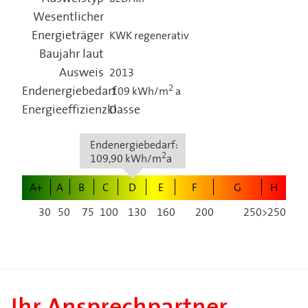
Wesentlicher
Energieträger
KWK regenerativ
Baujahr laut
Ausweis
2013
2
Endenergiebedarf
109 kWh/m
a
Energieeffizienzklasse
D
Endenergiebedarf:
2
109,90 kWh/m
a
A+
A
B
C
D
E
F
G
H
30
50
75
100
130
160
200
250
>250