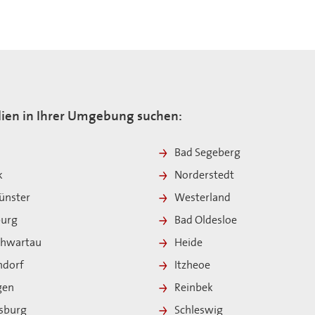
ien in Ihrer Umgebung suchen:
Bad Segeberg
k
Norderstedt
nster
Westerland
burg
Bad Oldesloe
chwartau
Heide
ndorf
Itzheoe
ngen
Reinbek
sburg
Schleswig