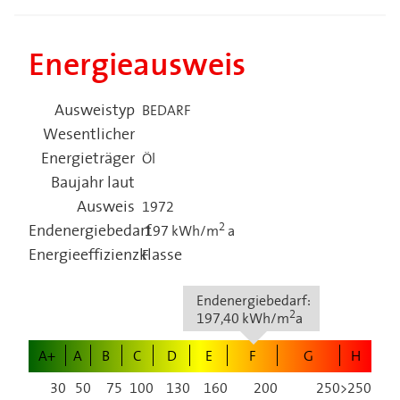
Energieausweis
Ausweistyp
BEDARF
Wesentlicher
Energieträger
Öl
Baujahr laut
Ausweis
1972
2
Endenergiebedarf
197 kWh/m
a
Energieeffizienzklasse
F
Endenergiebedarf:
2
197,40 kWh/m
a
A+
A
B
C
D
E
F
G
H
30
50
75
100
130
160
200
250
>250