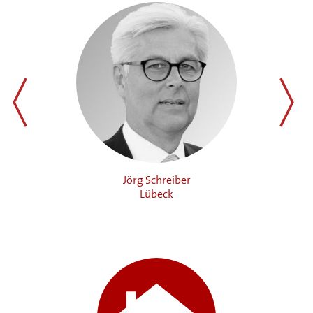
zurück
weiter
Jörg Schreiber
J
Lübeck