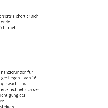
rseits sichert er sich
ltende
icht mehr.
Finanzierungen für
 gestiegen – von 16
nlage wachsender
eise rechnet sich der
sichtigung der
gen
steigen.