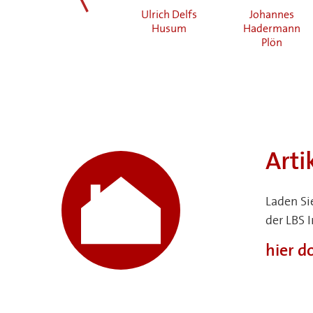
Holger Brimm
Ulrich Delfs
Johannes
zurück
Neumünster
Husum
Hadermann
Plön
Arti
Laden Si
der LBS 
hier 