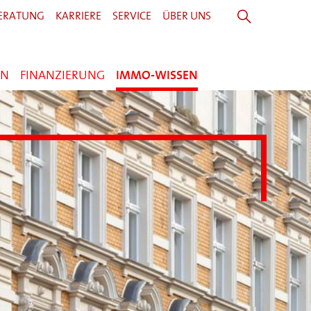
ERATUNG
KARRIERE
SERVICE
ÜBER UNS
EN
FINANZIERUNG
IMMO-WISSEN