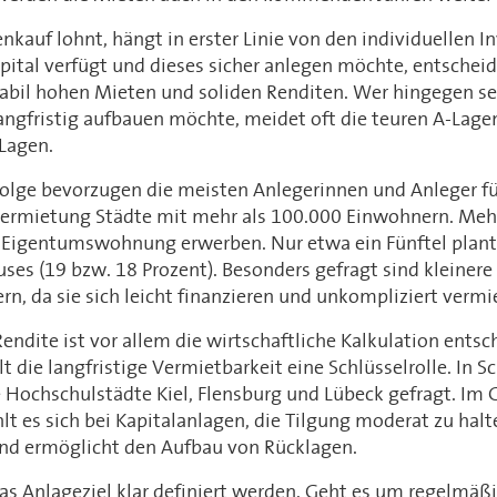
nkauf lohnt, hängt in erster Linie von den individuellen In
pital verfügt und dieses sicher anlegen möchte, entscheid
tabil hohen Mieten und soliden Renditen. Wer hingegen s
ngfristig aufbauen möchte, meidet oft die teuren A-Lage
Lagen.
folge bevorzugen die meisten Anlegerinnen und Anleger f
ermietung Städte mit mehr als 100.000 Einwohnern. Mehr 
 Eigentumswohnung erwerben. Nur etwa ein Fünftel plant 
ses (19 bzw. 18 Prozent). Besonders gefragt sind kleine
, da sie sich leicht finanzieren und unkompliziert vermi
Rendite ist vor allem die wirtschaftliche Kalkulation ent
t die langfristige Vermietbarkeit eine Schlüsselrolle. In 
 Hochschulstädte Kiel, Flensburg und Lübeck gefragt. Im 
t es sich bei Kapitalanlagen, die Tilgung moderat zu halt
 und ermöglicht den Aufbau von Rücklagen.
das Anlageziel klar definiert werden. Geht es um regelm