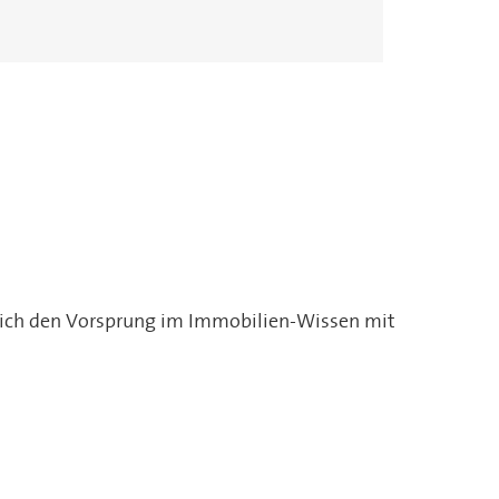
Tim Albrecht
Frank Ode
Matthias Tuchel
Eckernförde
Lübeck
Ahrensburg
e sich den Vorsprung im Immobilien-Wissen mit