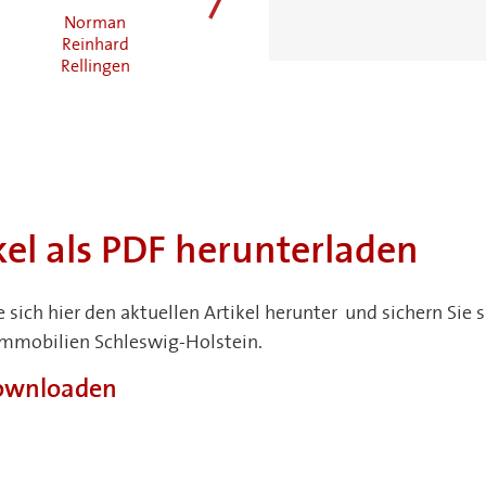
Norman
Torsten
Johannes
weiter
Reinhard
Früchtenicht
Hansen
Rellingen
Elmshorn
Bad Segeberg
kel als PDF herunterladen
e sich hier den aktuellen Artikel herunter und sichern Si
Immobilien Schleswig-Holstein.
downloaden