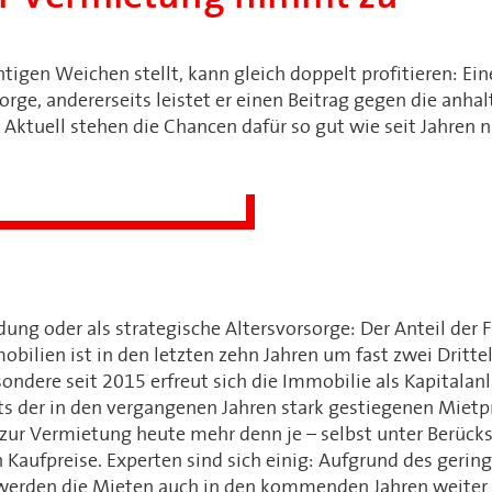
htigen Weichen stellt, kann gleich doppelt profitieren: Eine
sorge, andererseits leistet er einen Beitrag gegen die anha
ktuell stehen die Chancen dafür so gut wie seit Jahren n
ng oder als strategische Altersvorsorge: Der Anteil der 
lien ist in den letzten zehn Jahren um fast zwei Drittel
sondere seit 2015 erfreut sich die Immobilie als Kapitala
ts der in den vergangenen Jahren stark gestiegenen Mietpr
 zur Vermietung heute mehr denn je – selbst unter Berück
 Kaufpreise. Experten sind sich einig: Aufgrund des gerin
rden die Mieten auch in den kommenden Jahren weiter 