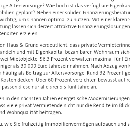
tige Altersvorsorge? Wie hoch ist das verfügbare Eigenkapi
bilien geplant? Neben einer soliden Finanzierungsberatun
wichtig, um Chancen optimal zu nutzen. Mit einer klaren 
itung lassen sich derzeit attraktive Finanzierungslösunge
Renditen erzielen.
von Haus & Grund verdeutlicht, dass private Vermieterinn
andeln und mit Eigenkapital bezahlbaren Wohnraum sicher
 zwei Mietobjekte, 56,3 Prozent verwalten maximal fünf Ei
eniger als 30.000 Euro Jahreseinnahmen. Nach Abzug von 
häufig als Beitrag zur Altersvorsorge. Rund 32 Prozent ge
 Kosten decken. Über 60 Prozent verzichten bewusst auf 
assen diese nur alle drei bis fünf Jahre an.
en in den nächsten Jahren energetische Modernisierungen
dass viele privat Vermietende nicht nur die Rendite im Bli
und Wohnqualität beitragen.
u, wie Sie frühzeitig Immobilienvermögen aufbauen und s