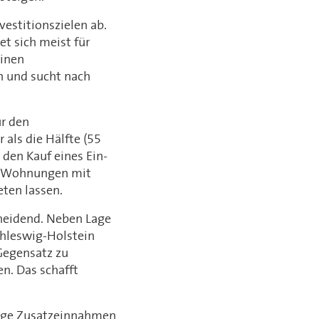
vestitionszielen ab.
et sich meist für
einen
n und sucht nach
ür den
als die Hälfte (55
den Kauf eines Ein-
re Wohnungen mit
eten lassen.
scheidend. Neben Lage
Schleswig-Holstein
Gegensatz zu
en. Das schafft
äßige Zusatzeinnahmen