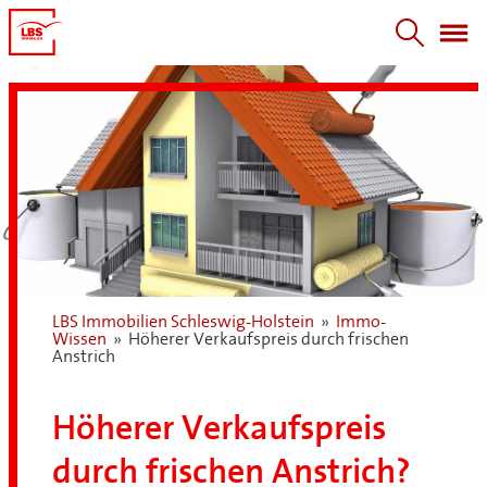
LBS Immobilien Schleswig-Holstein
»
Immo-
Wissen
»
Höherer Verkaufspreis durch frischen
Anstrich
Höherer Verkaufspreis
durch frischen Anstrich?