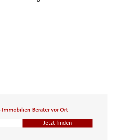
S Immobilien-Berater vor Ort
Jörg Schreiber
Ulrich Delfs
Johannes