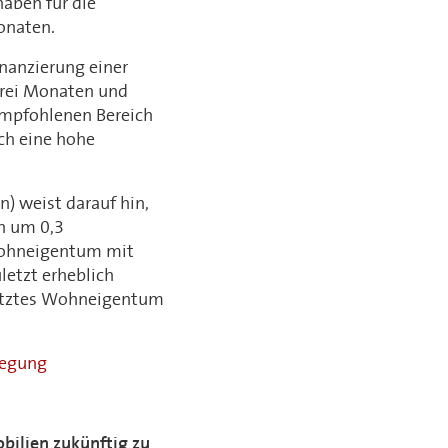
aben für die
onaten.
inanzierung einer
drei Monaten und
 empfohlenen Bereich
ch eine hohe
n) weist darauf hin,
h um 0,3
 Wohneigentum mit
etzt erheblich
enutztes Wohneigentum
wegung
bilien zukünftig zu