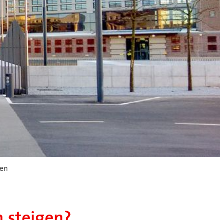
gen
n steigen?