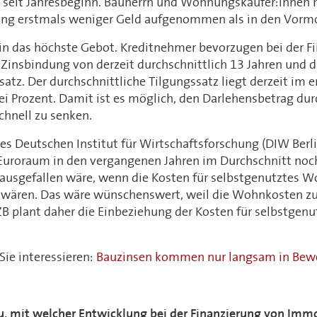
 seit Jahresbeginn. Bauherrn und Wohnungskäufer:innen h
ung erstmals weniger Geld aufgenommen als in den Vorm
hin das höchste Gebot. Kreditnehmer bevorzugen bei der F
 Zinsbindung von derzeit durchschnittlich 13 Jahren und 
atz. Der durchschnittliche Tilgungssatz liegt derzeit im
i Prozent. Damit ist es möglich, den Darlehensbetrag dur
chnell zu senken.
des Deutschen Institut für Wirtschaftsforschung (DIW Berli
m Euroraum in den vergangenen Jahren im Durchschnitt noc
ausgefallen wäre, wenn die Kosten für selbstgenutztes
wären. Das wäre wünschenswert, weil die Wohnkosten zul
EZB plant daher die Einbeziehung der Kosten für selbstg
ie interessieren:
Bauzinsen kommen nur langsam in Be
u, mit welcher Entwicklung bei der Finanzierung von Immo