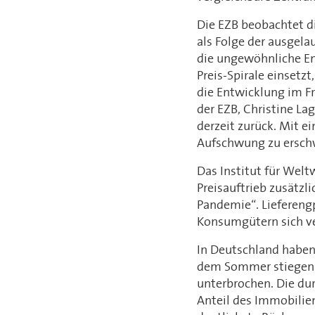
Die EZB beobachtet di
als Folge der ausgel
die ungewöhnliche En
Preis-Spirale einsetz
die Entwicklung im Fr
der EZB, Christine La
derzeit zurück. Mit e
Aufschwung zu erschwe
Das Institut für Welt
Preisauftrieb zusätzl
Pandemie“. Liefereng
Konsumgütern sich v
In Deutschland haben
dem Sommer stiegen d
unterbrochen. Die dur
Anteil des Immobilien