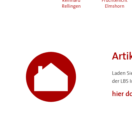
Kiel
Reinhard
Früchtenicht
Rellingen
Elmshorn
Arti
Laden Si
der LBS 
hier 