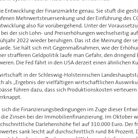
e Entwicklung der Finanzmärkte genau. Sie stuft die gesti
aufenen Mehrwertsteuersenkung und der Einführung des CO2
twicklung also für vorübergehend. Unter der Voraussetzu
t, bei der sich Lohn- und Preiserhöhungen wechselseitig au
ühjahr 2022 wieder beruhigen. Das ist die Meinung der se
garde. Sie hält sich mit Gegenmaßnahmen, wie der Erhöhun
iner strafferen Geldpolitik laufe man Gefahr, den dringend
ren. Die Fed fährt in den USA derzeit einen ähnlichen Ku
wirtschaft in der Schleswig-Holsteinischen Landeshauptsta
ich als „Ergebnis der vielfältigen wirtschaftlichen Auswir
pässe führen dazu, dass sich Produktionskosten verteuer
erknappt.
 sich die Finanzierungsbedingungen im Zuge dieser Entwic
ie Zinsen bei der Immobilienfinanzierung. Im Oktober w
chschnittliche Darlehenshöhe fiel auf 310.000 Euro. Der 
wertes sank leicht auf durchschnittlich rund 84 Prozent. 