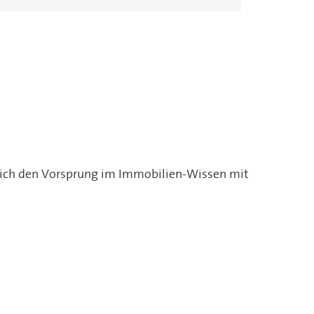
Lübeck
Husum
Hadermann
Plön
e sich den Vorsprung im Immobilien-Wissen mit