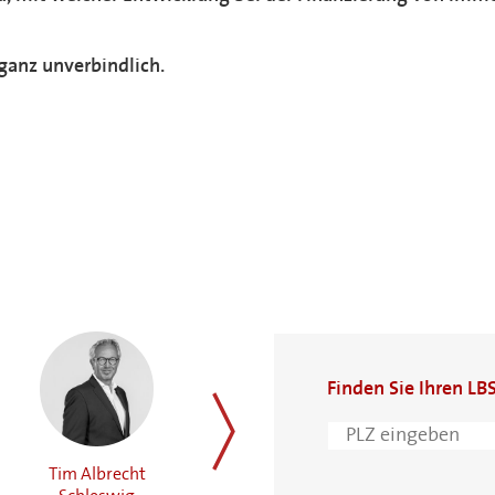
ganz unverbindlich.
Finden Sie Ihren LB
Tim Albrecht
Matthias Tuchel
Holger Brimm
weiter