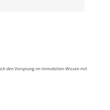
Matthias Tuchel
Norman
Holger Brimm
Ahrensburg
Reinhard
Neumünster
Rellingen
e sich den Vorsprung im Immobilien-Wissen mit