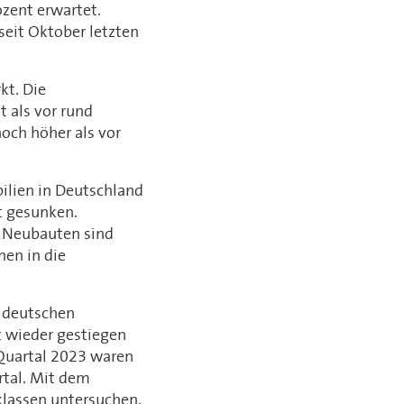
ozent erwartet.
eit Oktober letzten
kt. Die
t als vor rund
och höher als vor
ilien in Deutschland
t gesunken.
r Neubauten sind
nen in die
r deutschen
t wieder gestiegen
 Quartal 2023 waren
rtal. Mit dem
klassen untersuchen.