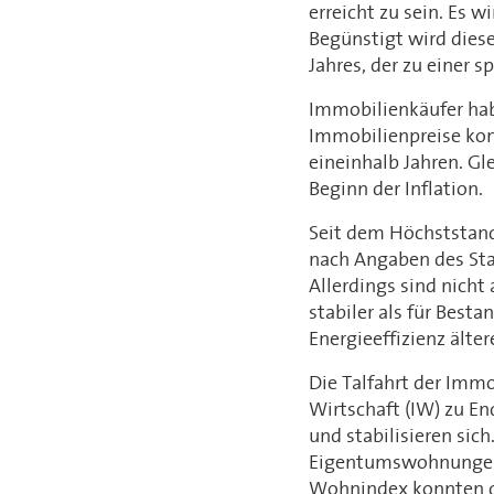
erreicht zu sein. Es 
Begünstigt wird dies
Jahres, der zu einer
Immobilienkäufer hab
Immobilienpreise kons
eineinhalb Jahren. Gl
Beginn der Inflation.
Seit dem Höchststand
nach Angaben des Sta
Allerdings sind nicht
stabiler als für Best
Energieeffizienz älte
Die Talfahrt der Immo
Wirtschaft (IW) zu E
und stabilisieren sic
Eigentumswohnungen 0
Wohnindex konnten di