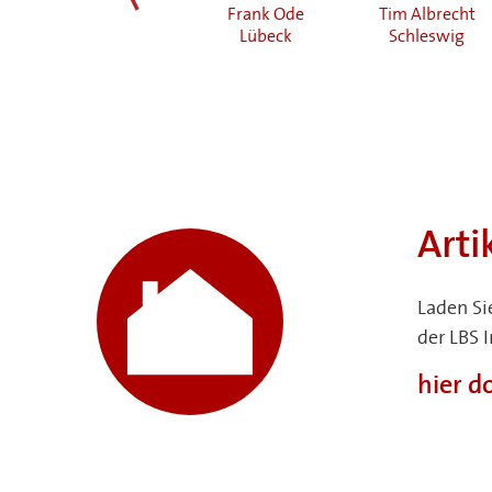
Tim Albrecht
Frank Ode
Tim Albrecht
zurück
Eckernförde
Lübeck
Schleswig
Arti
Laden Si
der LBS 
hier 