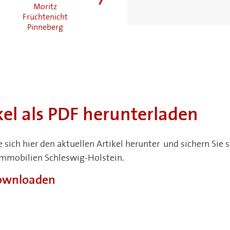
Moritz
Johannes
Jan-Pieter Frick
weiter
Früchtenicht
Hadermann
Neustadt in
Pinneberg
Plön
Holstein
kel als PDF herunterladen
e sich hier den aktuellen Artikel herunter und sichern Si
Immobilien Schleswig-Holstein.
downloaden