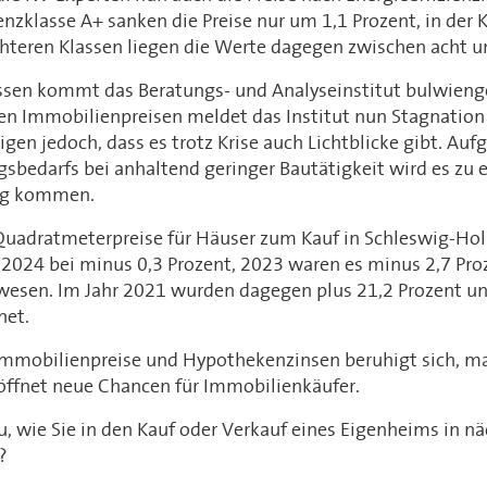
ienzklasse A+ sanken die Preise nur um 1,1 Prozent, in der 
chteren Klassen liegen die Werte dagegen zwischen acht u
ssen kommt das Beratungs- und Analyseinstitut bulwieng
den Immobilienpreisen meldet das Institut nun Stagnation
igen jedoch, dass es trotz Krise auch Lichtblicke gibt. Au
bedarfs bei anhaltend geringer Bautätigkeit wird es zu e
ng kommen.
Quadratmeterpreise für Häuser zum Kauf in Schleswig-Hols
024 bei minus 0,3 Prozent, 2023 waren es minus 2,7 Pro
wesen. Im Jahr 2021 wurden dagegen plus 21,2 Prozent un
hnet.
Immobilienpreise und Hypothekenzinsen beruhigt sich, m
öffnet neue Chancen für Immobilienkäufer.
u, wie Sie in den Kauf oder Verkauf eines Eigenheims in 
n?