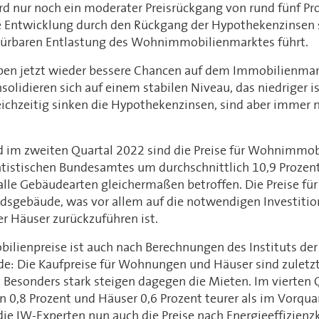
wird nur noch ein moderater Preisrückgang von rund fünf Pr
e Entwicklung durch den Rückgang der Hypothekenzinsen s
 spürbaren Entlastung des Wohnimmobilienmarktes führt.
en jetzt wieder bessere Chancen auf dem Immobilienmar
olidieren sich auf einem stabilen Niveau, das niedriger is
eichzeitig sinken die Hypothekenzinsen, sind aber immer n
 im zweiten Quartal 2022 sind die Preise für Wohnimmob
tistischen Bundesamtes um durchschnittlich 10,9 Prozen
 alle Gebäudearten gleichermaßen betroffen. Die Preise fü
andsgebäude, was vor allem auf die notwendigen Investitio
rer Häuser zurückzuführen ist.
bilienpreise ist auch nach Berechnungen des Instituts de
nde: Die Kaufpreise für Wohnungen und Häuser sind zuletz
h. Besonders stark steigen dagegen die Mieten. Im vierten
,8 Prozent und Häuser 0,6 Prozent teurer als im Vorqua
e IW-Experten nun auch die Preise nach Energieeffizienz