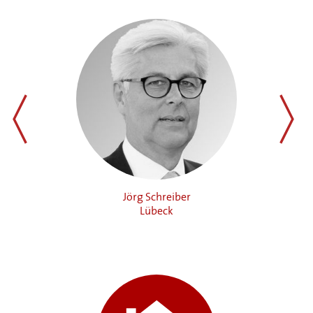
zurück
weiter
ht
Jörg Schreiber
Lübeck